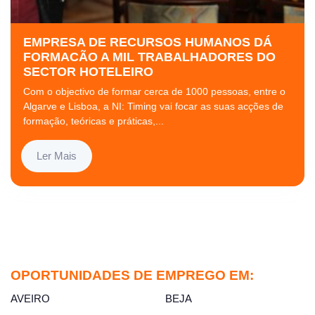
EMPRESA DE RECURSOS HUMANOS DÁ
FORMACÃO A MIL TRABALHADORES DO
SECTOR HOTELEIRO
Com o objectivo de formar cerca de 1000 pessoas, entre o
Algarve e Lisboa, a NI: Timing vai focar as suas acções de
formação, teóricas e práticas,...
Ler Mais
OPORTUNIDADES DE EMPREGO EM:
AVEIRO
BEJA