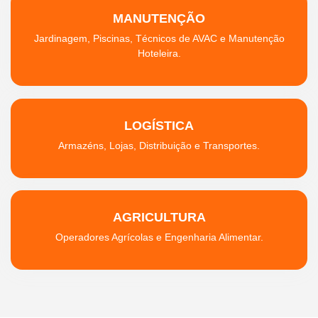
MANUTENÇÃO
Jardinagem, Piscinas, Técnicos de AVAC e Manutenção
Hoteleira.
LOGÍSTICA
Armazéns, Lojas, Distribuição e Transportes.
AGRICULTURA
Operadores Agrícolas e Engenharia Alimentar.