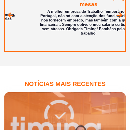
mesas
A melhor empresa de Trabalho Temporário de
Portugal, não só com a atenção dos funcionários que
Anterior
Segui
nos fornecem emprego, mas também com a questão
financeira... Sempre obtive o meu salário certíssimo e
sem atrasos.
Obrigada Timing!
Parabéns pelo lindo
trabalho!
NOTÍCIAS MAIS RECENTES