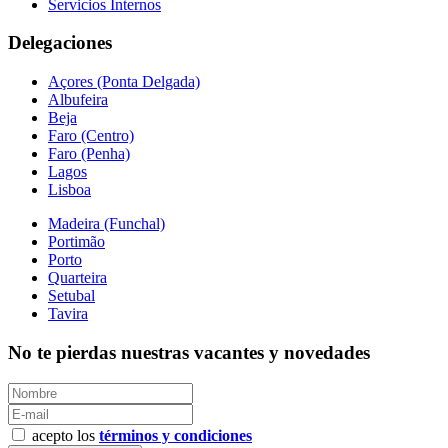
Servicios Internos
Delegaciones
Açores (Ponta Delgada)
Albufeira
Beja
Faro (Centro)
Faro (Penha)
Lagos
Lisboa
Madeira (Funchal)
Portimão
Porto
Quarteira
Setubal
Tavira
No te pierdas nuestras vacantes y novedades
acepto los
términos y condiciones