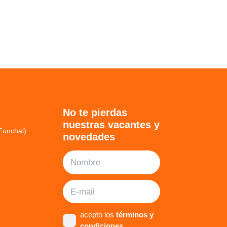
No te pierdas
nuestras vacantes y
Funchal)
novedades
acepto los
términos y
condiciones