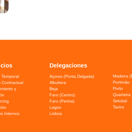
icios
Delegaciones
Madeira (
o Temporal
Açores (Ponta Delgada)
Portimão
 Contractual
Albufeira
Porto
amiento y
Beja
Quarteira
ión
Faro (Centro)
Setubal
rcing
Faro (Penha)
Tavira
ión
Lagos
os Internos
Lisboa