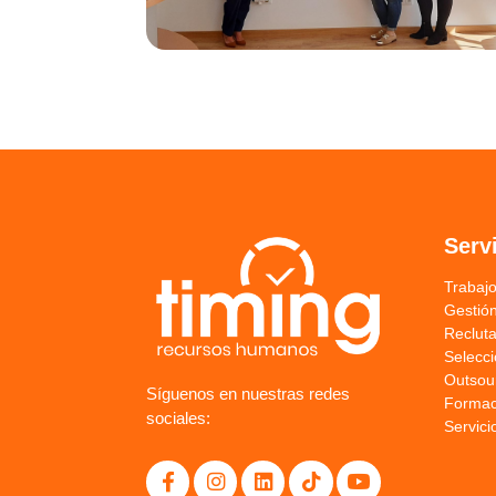
Serv
Trabaj
Gestión
Reclut
Selecc
Outsou
Síguenos en nuestras redes
Formac
sociales:
Servici