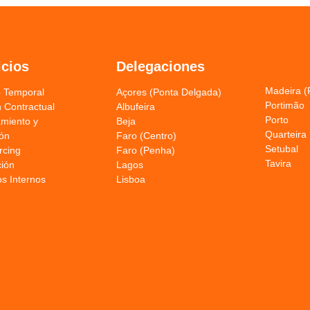
icios
Delegaciones
Madeira (
o Temporal
Açores (Ponta Delgada)
Portimão
 Contractual
Albufeira
Porto
amiento y
Beja
Quarteira
ión
Faro (Centro)
Setubal
rcing
Faro (Penha)
Tavira
ión
Lagos
os Internos
Lisboa