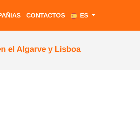
AÑIAS
CONTACTOS
ES
n el Algarve y Lisboa