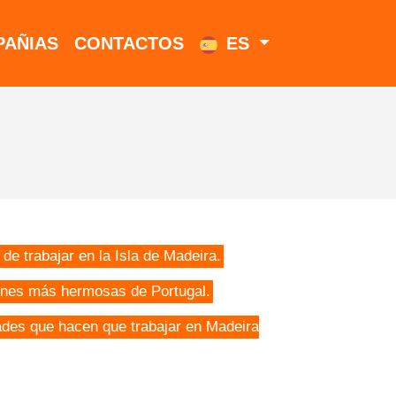
AÑIAS
CONTACTOS
ES
de trabajar en la Isla de Madeira.
iones más hermosas de Portugal.
ades que hacen que trabajar en Madeira